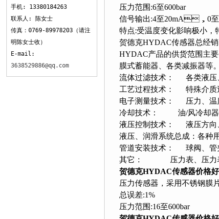
压力范围:6至600bar
手机: 13380184263
信号输出:4至20mA，0至
联系人: 陈女士
特点:受温度变化影响极小
传真：0769-89978203（请注
贺德克HYDAC传感器总经销
明陈女士收）
HYDAC产品的供货范围主要包括以
E-mail:
膜式蓄能器、各类减振器等
3638529886@qq.com
流体过滤技术： 各类液压
工艺过程技术： 特殊介质过
电子测量技术： 压力、温度
冷却技术： 油/风冷却器
液压控制技术： 液压方向、压
液压、润滑系统总成：各
管道安装技术： 球阀、管夹
其它： 压力表、压力表开关
贺德克HYDAC传感器价格
压力传感器，采用不锈钢膜
总误差:1%
压力范围:16至600bar
贺德克HYDAC传感器价格