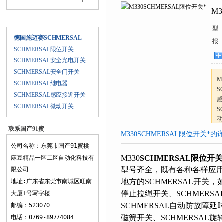
M
产品目录
型 号
德国施迈赛SCHMERSAL
报 
SCHMERSAL限位开关
SCHMERSAL安全光电开关
SCHMERSAL安全门开关
M
SCHMERSAL继电器
S
SCHMERSAL感应接近开关
感
SCHMERSAL微动开关
S
动
联系国产91蜜
M330SCHMERSAL限位开关*的详细
桃麻豆精品一
公司名称：东莞市国产91蜜桃
区二区
M330
SCHMERSAL限位开
麻豆精品一区二区自动化科技有
型号齐全，既有各种各样应
限公司
地方的SCHMERSAL开关
地址:广东省东莞市南城区旺南
停止拉绳开关、SCHMERSA
大厦1号写字楼
SCHMERSAL自动防故障延时
邮编：523070
磁簧开关、SCHMERSAL旋转蜗
电话：0769-89774084