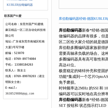
KUBLER拉绳编码器
联系国产91蜜
库伯勒编码器经销-德国KUBLE
桃麻豆精品一
公司名称：东莞市国产91蜜桃
区二区
麻豆精品一区二区自动化科技有
库伯勒编码器
新春*经销-德国
限公司
做编码器的品牌有很多，但是
地址:广东省东莞市南城区旺南
区二区给大家介绍的就是德
大厦1号写字楼
库伯勒多圈编码器家族获得的
邮编：523070
需要高轴承负载的场合。这种
电话：0769-89774084
多圈编码器具有高可靠性和高
手机: 13380184263
高达41位。
联系人: 陈女士
极度稳定的铸锌外壳和坚固
传真：0769-89978203（请注
功能*集成到一个芯片Opto
明陈女士收）
免予磨损。
E-mail:
时钟频率达2MHz 的SSI 和
3638529886@qq.com
编码器可以实时地在高分辨
库伯勒编码器
新春*经销-德国
SET 按钮和 状态指示灯