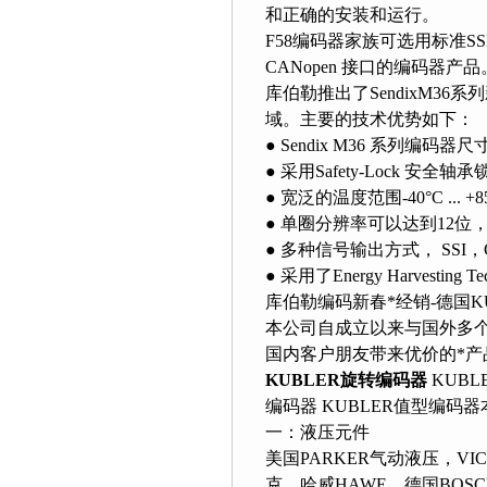
和正确的安装和运行。
F58编码器家族可选用标准SS
CANopen 接口的编码器产品
库伯勒推出了SendixM3
域。主要的技术优势如下：
● Sendix M36 系列编码
● 采用Safety-Lock 安
● 宽泛的温度范围-40°C ... +8
● 单圈分辨率可以达到12位，
● 多种信号输出方式， SSI，
● 采用了Energy Harvest
库伯勒编码新春*经销-德国KU
本公司自成立以来与国外多
国内客户朋友带来优价的*产
KUBLER旋转编码器
KUBL
编码器 KUBLER值型编码
一：液压元件
美国PARKER气动液压，VI
克，哈威HAWE，德国BOSC