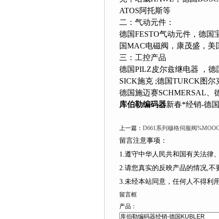
ATOS阿托斯等
二：气动元件：
德国FESTO气动元件，德国
国MAC电磁阀，康茂盛，美国
三：工控产品
德国PILZ皮尔兹继电器 ，德
SICK施克 ;德国TURCK图
德国施迈赛SCHMERSAL
库伯勒编码器
新春*经销-德国
上一篇：
D661系列穆格伺服阀%MOO
留言注意事项：
1.遵守中华人民共和国有关法
2.请您真实的反映产品的情况,
3.未经本站同意，任何人不得
留言框
产品：