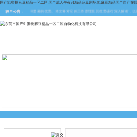
国产91蜜桃麻豆精品一区二区,国产成人午夜91精品麻豆剧场,91麻豆精品国产自产在
广泛的应用和显著的优势。本文将对它的工作原理及其优势进行深入解析，以期为相关行业
较早公告：
网站首页
关于国产91蜜桃麻
产品中心
新闻中
豆精品一区二区
产品搜索
产品中心
当前您的位置：
首页
>
产品中心
>
德