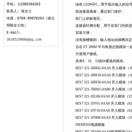
手机: 13380184263
绿色 LED，用于指示输入的信号状态
联系人: 陈女士
前连接器插座，通过前门保护。
传真：0769-89978203（请注
前门上的标签区。
明陈女士收）
连接器针脚分配，用于在前门内部进行配
E-mail:
安装方便：
3638529886@qq.com
没有插槽规则；输入地址由插槽决定
当在 ET 200M 中与有源总线模块一起使用
方便用户接线。
具有8、16、32或64通道的模块。
6ES7 321-1BH02-0AA0 开入模块（16
6ES7 321-1BH10-0AA0 开入模块（1
6ES7 321-1BH50-0AA0 开入模块（
6ES7 321-7BH01-0AB0 开入模块
6ES7 321-1EL00-0AA0 开入模块（32点
6ES7 321-1FF01-0AA0 开入模块（8点
6ES7 321-1FF10-0AA0 开入模块（8
6ES7 321-1FH00-0AA0 开入模块（16点
SIEMENS电源模板
6ES7 307-1BA00-0AA0电源模块(2A)