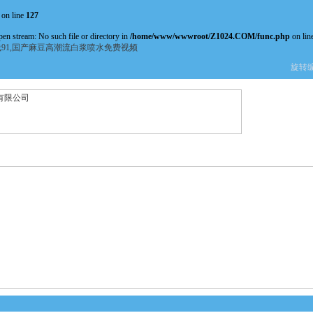
on line
127
pen stream: No such file or directory in
/home/www/wwwroot/Z1024.COM/func.php
on lin
线91,国产麻豆高潮流白浆喷水免费视频
旋转编码
产品中心
新闻中心
资料下载
技术文章