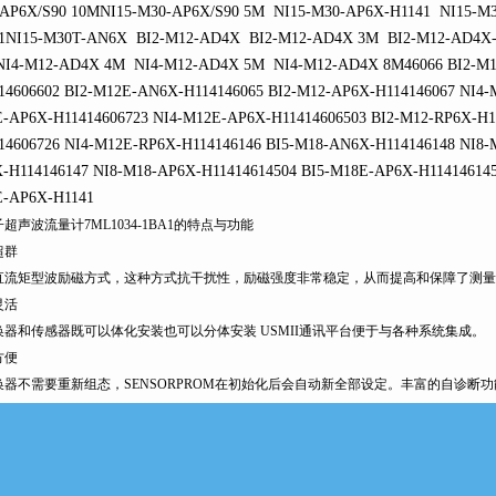
AP6X/S90 10MNI15-M30-AP6X/S90 5M NI15-M30-AP6X-H1141 NI15-M
1NI15-M30T-AN6X BI2-M12-AD4X BI2-M12-AD4X 3M BI2-M12-AD4X
I4-M12-AD4X 4M NI4-M12-AD4X 5M NI4-M12-AD4X 8M46066 BI2-M1
14606602 BI2-M12E-AN6X-H114146065 BI2-M12-AP6X-H114146067 NI4
-AP6X-H11414606723 NI4-M12E-AP6X-H11414606503 BI2-M12-RP6X-H1
14606726 NI4-M12E-RP6X-H114146146 BI5-M18-AN6X-H114146148 NI8-
-H114146147 NI8-M18-AP6X-H11414614504 BI5-M18E-AP6X-H114146145
-AP6X-H1141
超声波流量计7ML1034-1BA1的特点与功能
超群
直流矩型波励磁方式，这种方式抗干扰性，励磁强度非常稳定，从而提高和保障了测量
灵活
换器和传感器既可以体化安装也可以分体安装 USMII通讯平台便于与各种系统集成。
方便
换器不需要重新组态，SENSORPROM在初始化后会自动新全部设定。丰富的自诊断
简便
SORPROM存储单元保证了上电后立即测量用户组态设定自动存储到SENSORPROM。
升级
用通讯模块：ProfibusPA&DP，HART，ModbusRTU，FF 通讯模块可以升级。