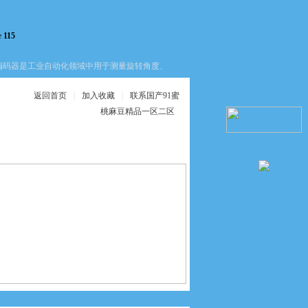
e
115
器是工业自动化领域中用于测量旋转角度、速度及位置的传感元件。KUBLER作为
返回首页
|
加入收藏
|
联系国产91蜜
桃麻豆精品一区二区
在线服务
联系国产91蜜桃麻
豆精品一区二区