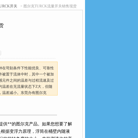
TURCK开关
> 图尔克TURCK流量开关销售现货
货
种在苛刻条件下性能优良、可靠性
件被置于流体中时，其中一个被加
感元件之间的温差与过程流速及过
的温差在无流量状态下Z大，但随
，温差减小。东莞办有图尔克
提供**的图尔克产品。如果您想要了解
是根据变浮力原理，浮筒在桶壁内随液