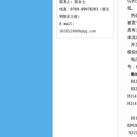
位的
联系人: 陈女士
低。
传真：0769-89978203（请注
热扩
明陈女士收）
被置
E-mail:
质有
3638529886@qq.com
体流
开关
模拟
电压
号，
图
BI2-
BI2-
H114
H114
BI10
RP6X
NI15