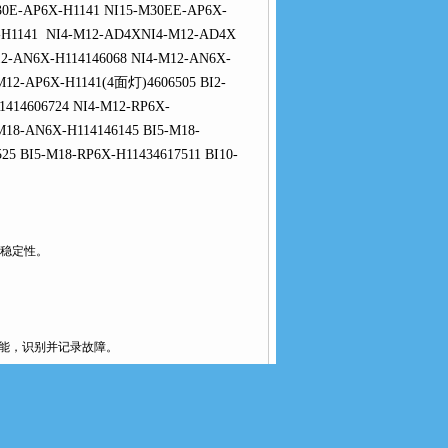
30E-AP6X-H1141 NI15-M30EE-AP6X-
-H1141 NI4-M12-AD4XNI4-M12-AD4X
2-AN6X-H114146068 NI4-M12-AN6X-
-M12-AP6X-H1141(4面灯)4606505 BI2-
1414606724 NI4-M12-RP6X-
M18-AN6X-H114146145 BI5-M18-
25 BI5-M18-RP6X-H11434617511 BI10-
稳定性。
功能，识别并记录故障。