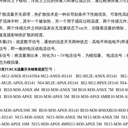
升降而上下移动，浮筒上上拉的弹簧力和液位成正比，通过检测弹簧力引
散流量开关原理，热扩散技术是一种在苛刻条件下性能优良、可靠性高
于流体中时，其中一个被加热，另一个用于感应过程温度。两个传感元件
关。两个传感元件之间的温差在无流量状态下zui大，但随着流量的增加
速直接影响热扩散的程度。
量(D)：就是数字信号，通俗的说是开关两种状态：高电平和低电平(即通和
信号，即一般的电压或电流信号。
信号：将流量测出来，转化为1～5V电压信号，为模拟量。 电流信号：将
也为模拟量。
型号：
尔克TURCK流量开关销售现货
M12-AN6X-H1141NI4-M12-AN6X-H1141 BI2-M12E-AN6X-H1141 BI2-
M12E-AP6X-H1141 NI4-M12E-AP6X-H1141 BI2-M12-RP6X-H1141 NI4-
1 BI10-M30-AN6X 4M BI10-M30-AN6X 5M BI10-M30-AN6X 7M BI10-
1 BI10-M30-AP6X BI10-M30-AP6X 5M BI10-M30-AP6X 6MBI10-M30-A
-M30-AP6X/S90 3M BI10-M30-AP6X-H1141 BI10-M30-RN6XBI10-M30-
-H1143 NI15-M30-AN6X NI15-M30-AN6X 3M NI15-M30-AN6X 5M NI1
-M30-AP6X 10M NI15-M30-AP6X 4MNI15-M30-AP6X 5M NI15-M30-AP