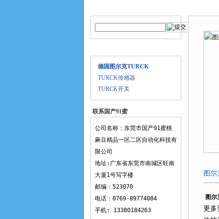
产品搜索
产品中
产品目录
德国图尔克TURCK
TURCK传感器
TURCK开关
联系国产91蜜
桃麻豆精品一
公司名称：东莞市国产91蜜桃
区二区
麻豆精品一区二区自动化科技有
限公司
地址:广东省东莞市南城区旺南
图尔
大厦1号写字楼
邮编：523070
图尔
电话：0769-89774084
更多
手机: 13380184263