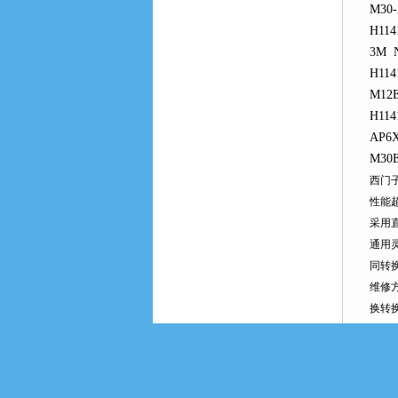
M30-
H114
3M N
H114
M12E
H114
AP6X
M30E
西门子
性能
采用
通用
同转
维修
换转
调试
SEN
自由
即插即