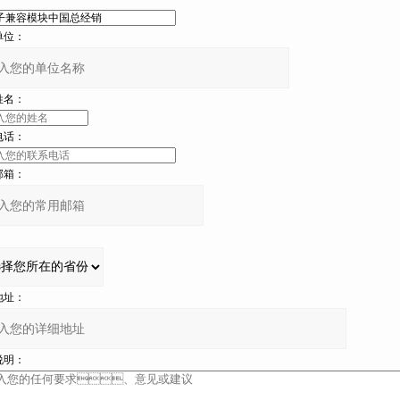
：
：
：
：
：
址：
：