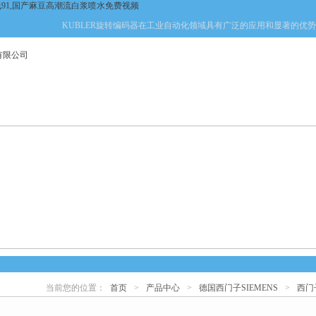
线91,国产麻豆高潮流白浆喷水免费视频
KUBLER旋转编码器在工业自动化领域具有广泛的应用和显著的优势。本文将
产品中心
新闻中心
资料下载
技术文章
当前您的位置：
首页
>
产品中心
>
德国西门子SIEMENS
>
西门
心