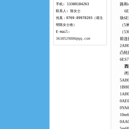
手机: 13380184263
路和
联系人: 陈女士
6ES
传真：0769-89978203（请注
块6E
明陈女士收）
（5米
E-mail:
（53
3638529886@qq.com
前连接
2AH
凸轮控
6ES7
西
闭环控
5AH
1BH
1AH
0AE
0YA
10m6
0AA
5m6E