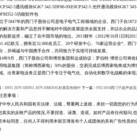
0CP342-5通讯模块6GK7 342-5DF00-0XE0CP342-5 光纤通讯模块6GK7 343
0FM352-5功能软件包
于1847年的西门子股份公司是电子电气工程领域的企业。西门子自1872
、的解决方案和产品坚持不懈地对中国的发展提供全面支持，并以出众的品质和
创新追求，确立了在中国市场的地位。2013财年（2012年10月1日到201
1.4亿欧元，拥有近32,000名员工、20个研发中心、76家运营企
分，并竭诚与中国携手合作，共同致力于实现可持续发展。
14年9月，西门子股份公司和博世集团和达成协议：罗伯特·博世公
用电器集团（简称博西家电）50%的股份，交易完成后博西家电将成为博世
域。出售家电业务正是西门子专注于电气化、自动化和数字化战略的体现之一
：
D951 2079 10D951 2079 10MOOG柱塞泵热销中
下一篇：
FEU1010西门子超声波
意事项：
遵守中华人民共和国有关法律、法规，尊重网上道德，承担一切因您的行
您真实的反映产品的情况,不要捏造、诬蔑、造谣。如对产品有任何疑问,
未经本站同意，任何人不得利用本留言簿发布个人或团体的具有广告性质的信
框
：