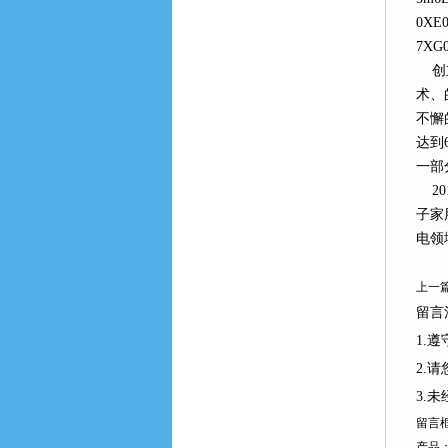
0XE
7XG
创立
术
不懈的
达到6
一部
20
子家
电领
上一篇
留言注
1.
2.请
3.
留言
产品