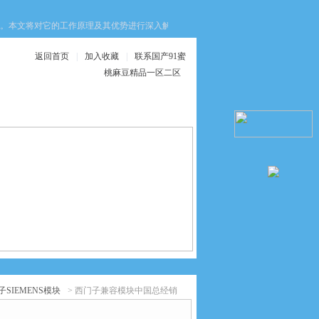
对它的工作原理及其优势进行深入解析，以期为相关行业从业者提供有价值的参考。一
返回首页
|
加入收藏
|
联系国产91蜜
桃麻豆精品一区二区
在线服务
联系国产91蜜桃麻
豆精品一区二区
子SIEMENS模块
> 西门子兼容模块中国总经销