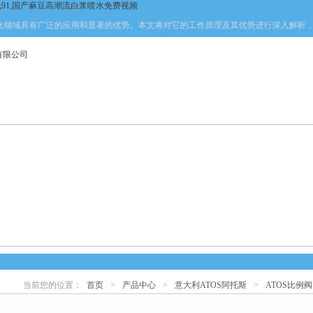
线91,国产麻豆高潮流白浆喷水免费视频
具有广泛的应用和显著的优势。本文将对它的工作原理及其优势进行深入解析，以期为相
产品中心
新闻中心
资料下载
技术文章
当前您的位置：
首页
>
产品中心
>
意大利ATOS阿托斯
>
ATOS比例阀
心