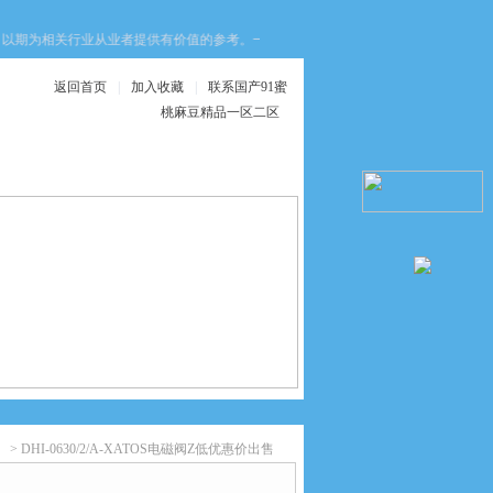
关行业从业者提供有价值的参考。一、工作原理工作原理基于光电扫描原理，其核
返回首页
|
加入收藏
|
联系国产91蜜
桃麻豆精品一区二区
在线服务
联系国产91蜜桃麻
豆精品一区二区
> DHI-0630/2/A-XATOS电磁阀Z低优惠价出售