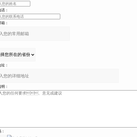
：
：
：
址：
：
：