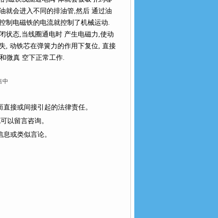
油就会进入不同的排油管,然后 通过油
过控制电磁铁的电流就控制了机械运动.
闭状态,当线圈通电时 产生电磁力,使动
, 动铁芯在弹簧力的作用下复位, 直接
差和微真 空下正常工作.
售中
为而直接或间接引起的法律责任。
也可以留言咨询。
或类似言论。