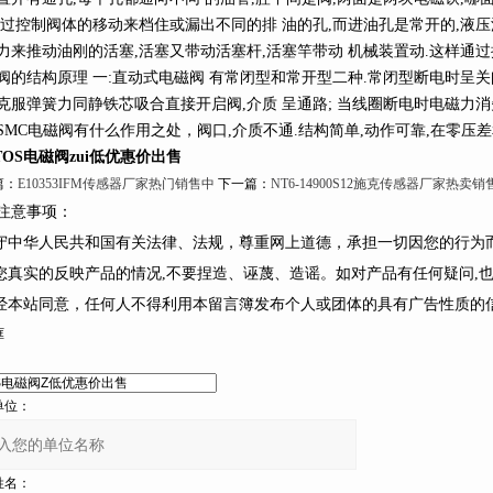
通过控制阀体的移动来档住或漏出不同的排 油的孔,而进油孔是常开的,液压
力来推动油刚的活塞,活塞又带动活塞杆,活塞竿带动 机械装置动.这样通
阀的结构原理 一:直动式电磁阀 有常闭型和常开型二种.常闭型断电时呈关
克服弹簧力同静铁芯吸合直接开启阀,介质 呈通路; 当线圈断电时电磁力消失
SMC电磁阀有什么作用之处，阀口,介质不通.结构简单,动作可靠,在零压
TOS电磁阀zui低优惠价出售
：
E10353IFM传感器厂家热门销售中
下一篇：
NT6-14900S12施克传感器厂家热卖销
意事项：
守中华人民共和国有关法律、法规，尊重网上道德，承担一切因您的行
请您真实的反映产品的情况,不要捏造、诬蔑、造谣。如对产品有任何疑问,
未经本站同意，任何人不得利用本留言簿发布个人或团体的具有广告性质的信息
框
：
：
：