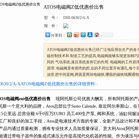
ATOS电磁阀Z低优惠价出售
型 号：
DHI-0630/2/A-X
报 价：
分享到：
ATOS电磁阀Z低优惠价出售已经广泛地应用在生产的各
磁控制技术和 制造工艺的提高,电磁阀能够实现更加精巧
同的 气动系统,液压系统发挥它的作用. 电磁阀的工作原理
原理: 电磁阀里有密闭的腔,在的不同位置开有通孔,每个
油管,腔中间是阀,两面是两块电磁铁,哪面的磁铁线圈通电阀
-0630/2/A-XATOS电磁阀Z低优惠价出售的详细资料：
TOS电磁阀zui低优惠价出售
现阿托斯公司优惠大酬宾，所有阿托斯的产品均以格出
一个意大利的品牌，Atos总部位于Sesto Calende, 靠近阿尔卑斯山，在
5公里远.总营业额:6千0百万EURO 员工400生产泵, 阀和系统，油缸伺服油
工厂和良好的加工手段，Atos是电液技术方面的专家，全新产品设计和
产品均通过质量检测，拥有专业技术人员加质量保证。意大利Atos(阿托斯
，能通过带电子器件的集成式液压元件提高现代化机器的性能。作为液压与电子