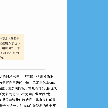
个领域中,随着电
的控制,为实现不
: 电磁阀的工作
孔都通向不同 的
。
售，**惠哦。快来抢购吧。
马焦雷湖岸边的小镇，离米兰Malpensa
缸，叠加阀阀板，常规阀*的设备现代
不断更新的使Atos成为同行业世界*之一,
) 是的电液元件制造商，具有良好的技
的结合，Atos元件能使您的机器获