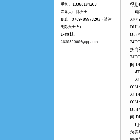
手机: 13380184263
得您
联系人: 陈女士
电磁换
传真：0769-89978203（请注
230/
明陈女士收）
DHI-
E-mail:
0630
3638529886@qq.com
24DC
换向阀 
24DC
阀 DH
A
23电磁
0631
23 D
0631
0631
阀 DH
电磁
为实
同位