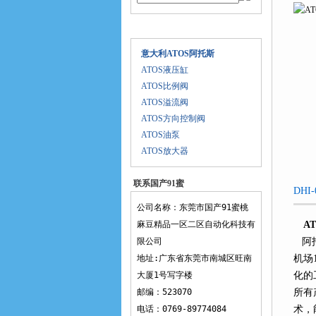
产品目录
意大利ATOS阿托斯
ATOS液压缸
ATOS比例阀
ATOS溢流阀
ATOS方向控制阀
ATOS油泵
ATOS放大器
联系国产91蜜
DHI
桃麻豆精品一
公司名称：东莞市国产91蜜桃
区二区
麻豆精品一区二区自动化科技有
A
限公司
阿托斯
地址:广东省东莞市南城区旺南
机场1
大厦1号写字楼
化的
邮编：523070
所有
电话：0769-89774084
术