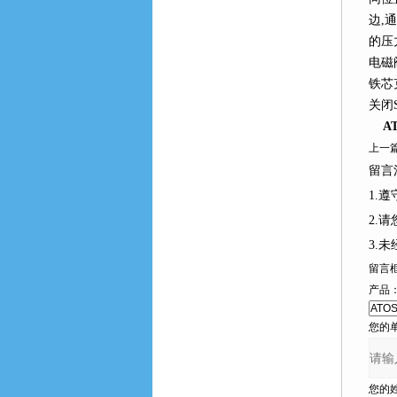
边,
的压
电磁
铁芯
关闭
A
上一篇
留言注
1.遵
2.
3.
留言
产品
您的单位
您的姓名